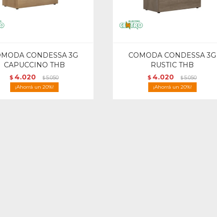
OMODA CONDESSA 3G
COMODA CONDESSA 3G
CAPUCCINO THB
RUSTIC THB
4.020
4.020
$
5.050
$
5.050
$
$
20
20