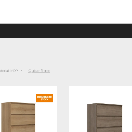
Quitar filtros
terial:
MDP