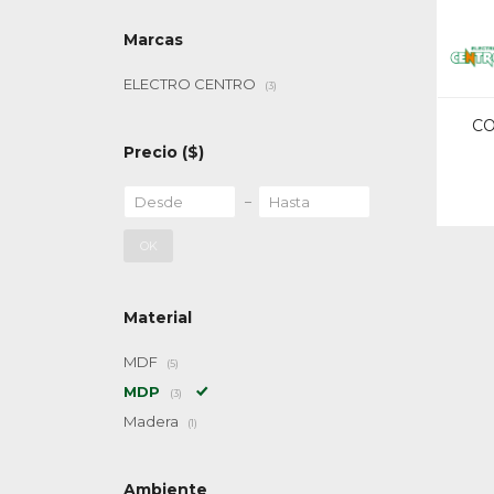
Marcas
ELECTRO CENTRO
(3)
C
Precio
($)
OK
Material
MDF
(5)
MDP
(3)
Madera
(1)
Ambiente