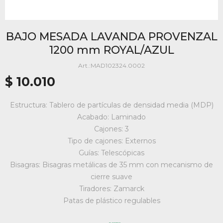
BAJO MESADA LAVANDA PROVENZAL
1200 mm ROYAL/AZUL
MAD102324.0002
$
10.010
Estructura: Tablero de partículas de densidad media (MDP)
Acabado: Laminado
Cajones: 3
Tipo de cajones: Externos
Guías: Telescópicas
Bisagras: Bisagras metálicas de 35 mm con mecanismo de
cierre suave
Tiradores: Zamarck
Patas de plástico regulables