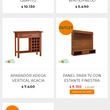
GRAFITO
WHITE/FREIJO
10.130
5.490
$
$
APARADOR ADEGA
PANEL PARA TV CON
VERTICAL ACACIA
ESTANTE FINESTRA
7.400
9.150
$
$
15.280
$
40