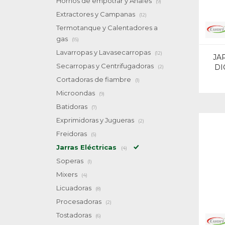
Hornos de empotrar y Anafes
(9)
Extractores y Campanas
(12)
Termotanque y Calentadores a
gas
(15)
Lavarropas y Lavasecarropas
(12)
JA
Secarropas y Centrifugadoras
DI
(2)
Cortadoras de fiambre
(1)
Microondas
(9)
Batidoras
(7)
Exprimidoras y Jugueras
(2)
Freidoras
(5)
Jarras Eléctricas
(4)
Soperas
(1)
Mixers
(4)
Licuadoras
(8)
Procesadoras
(2)
Tostadoras
(6)