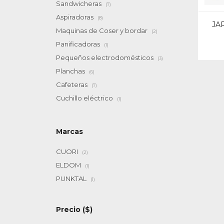
Sandwicheras
(7)
Aspiradoras
(8)
JA
Maquinas de Coser y bordar
(2)
Panificadoras
(1)
Pequeños electrodomésticos
(3)
Planchas
(6)
Cafeteras
(7)
Cuchillo eléctrico
(1)
Marcas
CUORI
(2)
ELDOM
(1)
PUNKTAL
(1)
Precio
($)