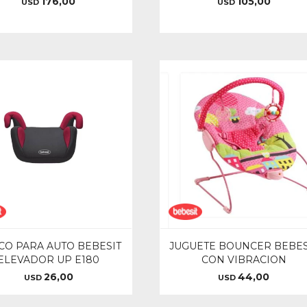
176,00
105,00
USD
USD
CO PARA AUTO BEBESIT
JUGUETE BOUNCER BEBES
ELEVADOR UP E180
CON VIBRACION
26,00
44,00
USD
USD