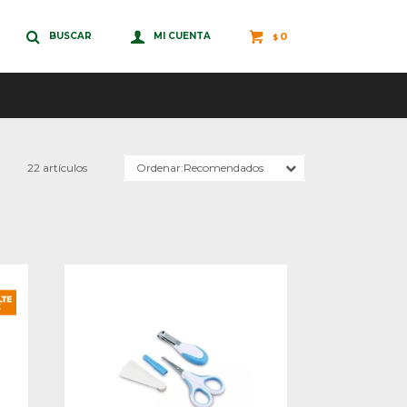
0
$
22 artículos
Recomendados