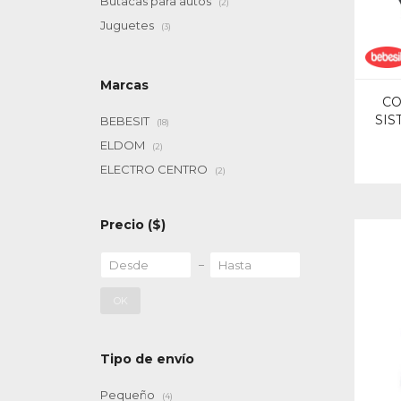
Butacas para autos
(2)
Juguetes
(3)
Marcas
CO
SIS
BEBESIT
(18)
ELDOM
(2)
ELECTRO CENTRO
(2)
Precio
($)
OK
Tipo de envío
Pequeño
(4)