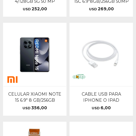
4/128GB 5G 50 MP
15C 6.9"8GB/256GB 50MP
252,00
269,00
USD
USD
CELULAR XIAOMI NOTE
CABLE USB PARA
15 6.9" 8 GB/256GB
IPHONE O IPAD
356,00
6,00
USD
USD