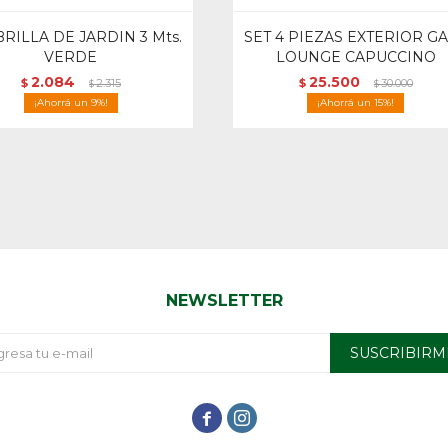
RILLA DE JARDIN 3 Mts.
SET 4 PIEZAS EXTERIOR G
VERDE
LOUNGE CAPUCCINO
2.084
25.500
$
2.315
$
30.000
$
$
9
15
NEWSLETTER
SUSCRIBIRM

