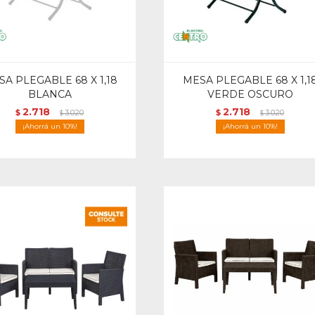
A PLEGABLE 68 X 1,18
MESA PLEGABLE 68 X 1,1
BLANCA
VERDE OSCURO
2.718
2.718
$
3.020
$
3.020
$
$
10
10