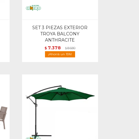
SET 3 PIEZAS EXTERIOR
E
TROYA BALCONY
ANTHRACITE
7.378
$
8.680
$
15