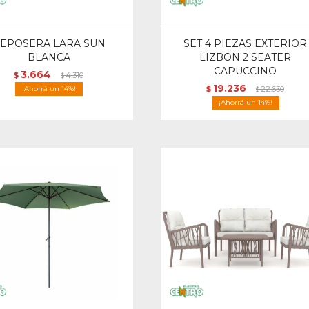
EPOSERA LARA SUN
SET 4 PIEZAS EXTERIOR
BLANCA
LIZBON 2 SEATER
CAPUCCINO
3.664
$
4.310
$
19.236
14
$
22.630
$
14