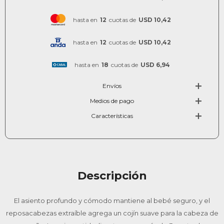
hasta en
12
cuotas de
USD 10,42
hasta en
12
cuotas de
USD 10,42
hasta en
18
cuotas de
USD 6,94
Envíos
Medios de pago
Características
Descripción
El asiento profundo y cómodo mantiene al bebé seguro, y el
reposacabezas extraíble agrega un cojín suave para la cabeza de