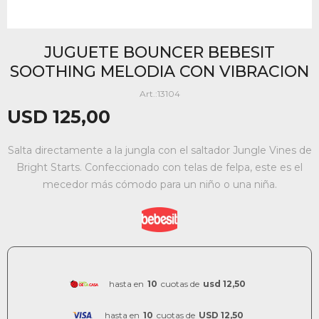
JUGUETE BOUNCER BEBESIT
SOOTHING MELODIA CON VIBRACION
13104
USD
125,00
Salta directamente a la jungla con el saltador Jungle Vines de
Bright Starts. Confeccionado con telas de felpa, este es el
mecedor más cómodo para un niño o una niña.
hasta en
10
cuotas de
usd 12,50
hasta en
10
cuotas de
USD 12,50