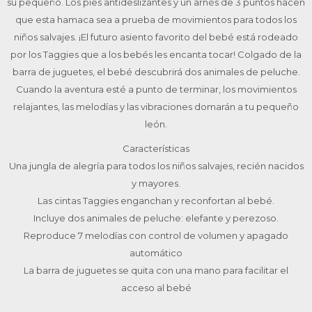
su pequeño. Los pies antideslizantes y un arnés de 3 puntos hacen
que esta hamaca sea a prueba de movimientos para todos los
niños salvajes. ¡El futuro asiento favorito del bebé está rodeado
por los Taggies que a los bebés les encanta tocar! Colgado de la
barra de juguetes, el bebé descubrirá dos animales de peluche.
Cuando la aventura esté a punto de terminar, los movimientos
relajantes, las melodías y las vibraciones domarán a tu pequeño
león.
Características
Una jungla de alegría para todos los niños salvajes, recién nacidos
y mayores.
Las cintas Taggies enganchan y reconfortan al bebé.
Incluye dos animales de peluche: elefante y perezoso.
Reproduce 7 melodías con control de volumen y apagado
automático
La barra de juguetes se quita con una mano para facilitar el
acceso al bebé