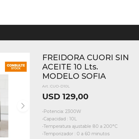
FREIDORA CUORI SIN
ACEITE 10 Lts.
MODELO SOFIA
CUO-D10L
USD
129,00
•Potencia: 2300W
•Capacidad : 10L
•Temperatura ajustable 80 a 200°C
•Temporizador : 0 a 60 minutos