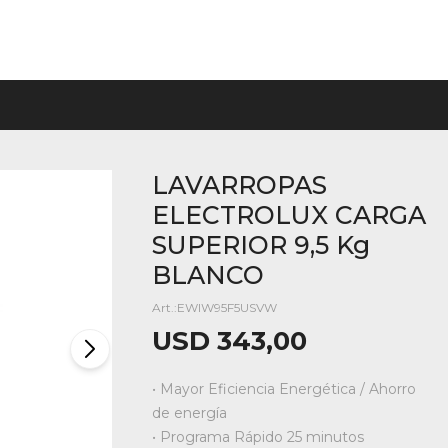
LAVARROPAS
ELECTROLUX CARGA
SUPERIOR 9,5 Kg
BLANCO
EWIW95F5USVW
USD
343,00
• Mayor Eficiencia Energética / Ahorro
de energía
• Programa Rápido 25 minutos