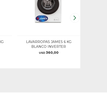
KG
LAVARROPAS JAMES 6 KG
LAVARR
BLANCO INVERTER
CARGA 
360,00
USD