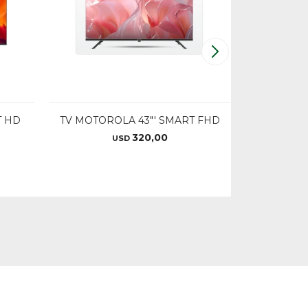
T HD
TV MOTOROLA 43"' SMART FHD
TV XIO
320,00
USD