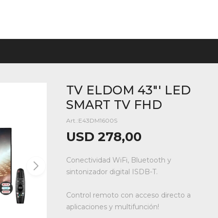
TV ELDOM 43"' LED
SMART TV FHD
E43DM1600S
USD
278,00
Conectividad WiFi, Bluetooth y
sintonizador digital ISDB-T.
Control remoto con acceso directo a
aplicaciones y multifunción!