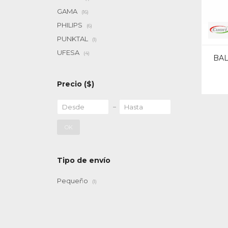
GAMA
(16)
PHILIPS
(6)
PUNKTAL
(1)
UFESA
(4)
BAL
Precio
($)
OK
Tipo de envío
Pequeño
(1)