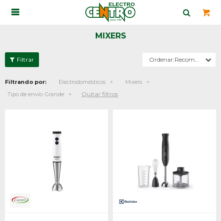

MIXERS
Recomendados
Filtrando por:
Electrodomésticos
Mixers
Quitar filtros
Tipo de envío:
Grande