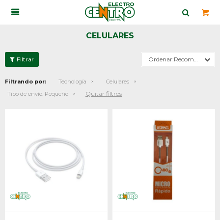

CELULARES
Recomendados
Filtrando por:
Tecnología
Celulares
Quitar filtros
Tipo de envío:
Pequeño