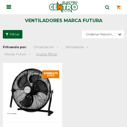

VENTILADORES MARCA FUTURA
Recomendados
Filtrando por:
Climatización
Ventiladores
Quitar filtros
Marcas:
Futura