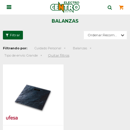

BALANZAS
Recomendados
Filtrando por:
Cuidado Personal
Balanzas
Quitar filtros
Tipo de envío:
Grande