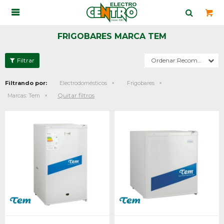

FRIGOBARES MARCA TEM
Recomendados
Filtrando por:
Electrodomésticos
Frigobares
Quitar filtros
Marcas:
Tem