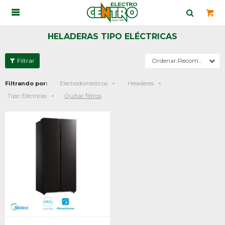

HELADERAS TIPO ELÉCTRICAS
Recomendados
Filtrando por:
Electrodomésticos
Heladeras
Quitar filtros
Tipo:
Eléctricas