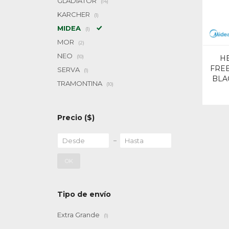
GLADIATOR
(14)
KARCHER
(1)
MIDEA
(1)
MOR
(2)
NEO
(10)
H
FREE
SERVA
(1)
BLA
TRAMONTINA
(10)
Precio
($)
OK
Tipo de envío
Extra Grande
(1)