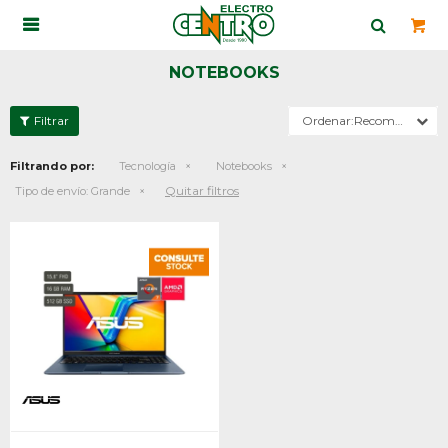

NOTEBOOKS
Recomendados
Filtrando por:
Tecnología
Notebooks
Quitar filtros
Tipo de envío:
Grande