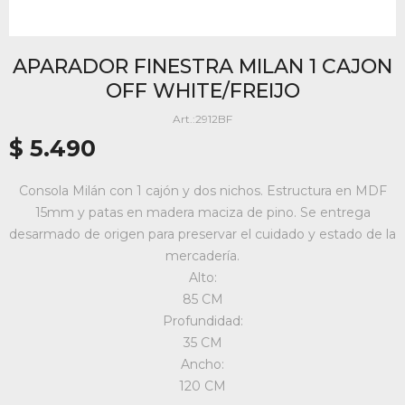
APARADOR FINESTRA MILAN 1 CAJON
OFF WHITE/FREIJO
2912BF
$
5.490
Consola Milán con 1 cajón y dos nichos. Estructura en MDF
15mm y patas en madera maciza de pino. Se entrega
desarmado de origen para preservar el cuidado y estado de la
mercadería.
Alto:
85 CM
Profundidad:
35 CM
Ancho:
120 CM