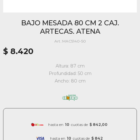
BAJO MESADA 80 CM 2 CAJ.
ARTECAS. ATENA
MAC5140-50
$
8.420
Altura: 87 cm
Profundidad: 50 cm
Ancho: 80 cm
hasta en
10
cuotas de
$ 842,00
hasta en
10
cuotas de
$ 842