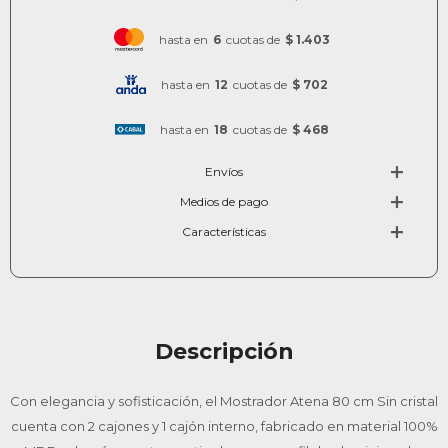
hasta en
6
cuotas de
$ 1.403
hasta en
12
cuotas de
$ 702
hasta en
18
cuotas de
$ 468
Envíos
Medios de pago
Características
Descripción
Con elegancia y sofisticación, el Mostrador Atena 80 cm Sin cristal
cuenta con 2 cajones y 1 cajón interno, fabricado en material 100%