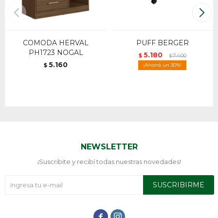
COMODA HERVAL
PUFF BERGER
PH1723 NOGAL
5.180
$
7.400
$
5.160
$
30
NEWSLETTER
¡Suscribite y recibí todas nuestras novedades!
SUSCRIBIRME

