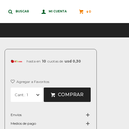
0
$
hasta en
10
cuotas de
usd 0,30
COMPRAR
1
Envíos
Medios de pago