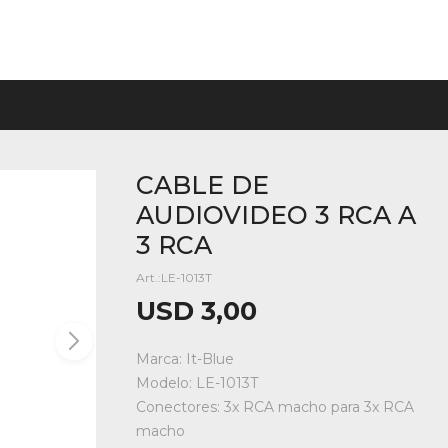
CABLE DE
AUDIOVIDEO 3 RCA A
3 RCA
LE-1013T
USD
3,00
Marca: It-Blue
Modelo: LE-1013T
Conectores: 3x RCA macho para 3x RCA
macho