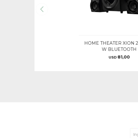
HOME THEATER XION 2
W BLUETOOTH
81,00
USD