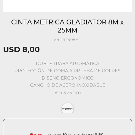
CINTA METRICA GLADIATOR 8M x
25MM
PLT408MP
USD
8,00
DOBLE TRABA AUTOMÁTICA
PROTECCIÓN DE GOMA A PRUEBA DE GOLPES
DISEÑO ERGONÓMICO
GANCHO DE ACERO INOXIDABLE
8m X 25mm
hasta en
10
cuotas de
usd 0,80