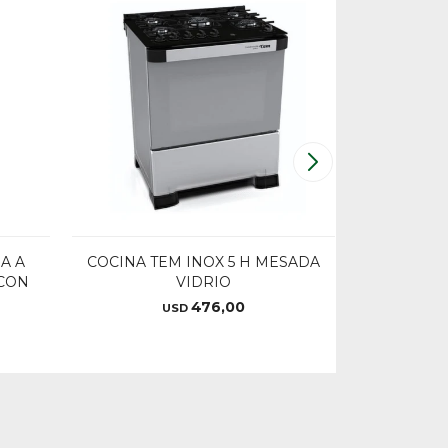
A A
COCINA TEM INOX 5 H MESADA
COCINA 
 CON
VIDRIO
GAS INO
476,00
USD