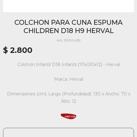
COLCHON PARA CUNA ESPUMA
CHILDREN D18 H9 HERVAL
5000459
$
2.800
Colchón Infantil D18 Infantil (70x130x12) - Herval
Marca: Herval
Dimensiones (cm): Largo (Profundidad): 130 x Ancho: 70 x
Alto: 12