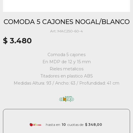
COMODA 5 CAJONES NOGAL/BLANCO
MAC250-60-4
$
3.480
Comoda 5 cajones
En MDP de 12 y 15 mm
Rieles metalicos
Titadores en plastico ABS
Medidas Altura: 93 / Ancho: 63 / Profundidad: 41 cm
hasta en
10
cuotas de
$ 348,00