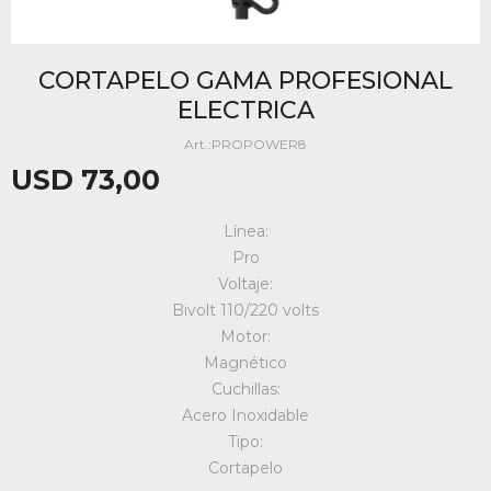
CORTAPELO GAMA PROFESIONAL
ELECTRICA
PROPOWER8
USD
73,00
Línea:
Pro
Voltaje:
Bivolt 110/220 volts
Motor:
Magnético
Cuchillas:
Acero Inoxidable
Tipo:
Cortapelo