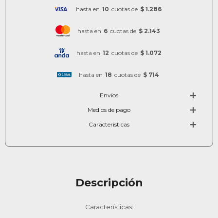
hasta en
10
cuotas de
$ 1.286
hasta en
6
cuotas de
$ 2.143
hasta en
12
cuotas de
$ 1.072
hasta en
18
cuotas de
$ 714
Envíos
Medios de pago
Características
Descripción
Características: