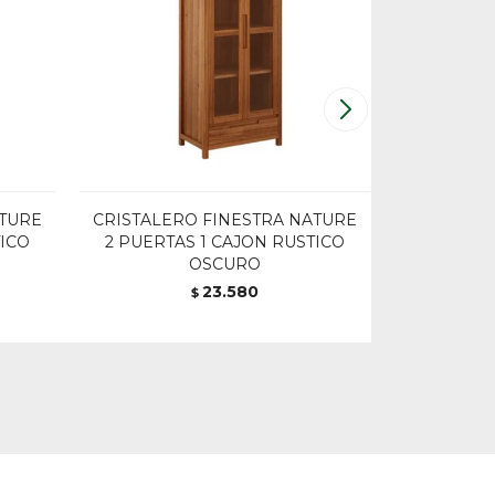
ATURE
CRISTALERO FINESTRA NATURE
CRISTALER
TICO
2 PUERTAS 1 CAJON RUSTICO
4 P
OSCURO
23.580
$