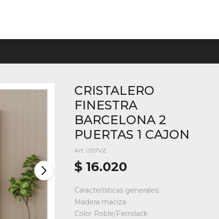
CRISTALERO
FINESTRA
BARCELONA 2
PUERTAS 1 CAJON
2157VZ
$
16.020
Características generales:
Madera maciza
Color Roble/Ferrolack