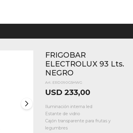
FRIGOBAR
ELECTROLUX 93 Lts.
NEGRO
ERD090G5HWG
USD
233,00
Iluminación interna led
Estante de vidrio
Cajón transparente para frutas y
legumbres