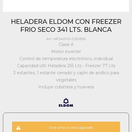
HELADERA ELDOM CON FREEZER
FRIO SECO 341 LTS. BLANCA
NF340HS-DSDBIN
Clase A
Motor inverter
Control de temperatura electrónico, individual
Capacidad útil: Heladera 255 Lts - Freezer 77 Lts
3 estantes, 1 estante cerrado y cajón de acrílico para
vegetales
Incluye cubetera y huevera
Este artículo está agotado.