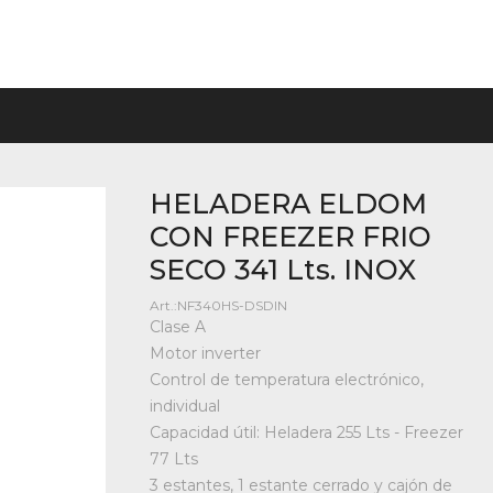
HELADERA ELDOM
CON FREEZER FRIO
SECO 341 Lts. INOX
NF340HS-DSDIN
Clase A
Motor inverter
Control de temperatura electrónico,
individual
Capacidad útil: Heladera 255 Lts - Freezer
77 Lts
3 estantes, 1 estante cerrado y cajón de