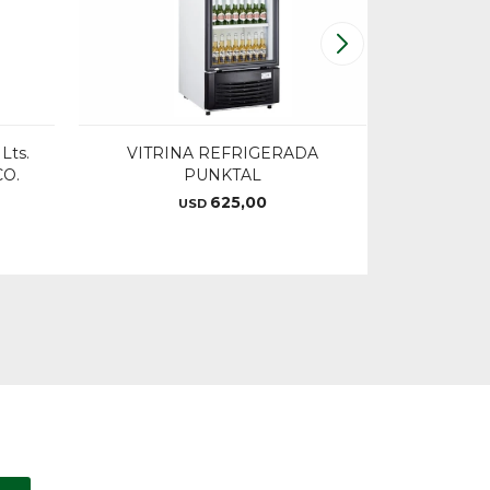
Lts.
VITRINA REFRIGERADA
REFIGER
O.
PUNKTAL
Lts.
DISPENSA
625,00
USD