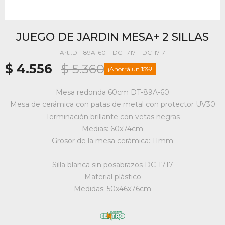
JUEGO DE JARDIN MESA+ 2 SILLAS
DT-89A-60 + DC-1717 + DC-1717
$
4.556
$
5.360
15
Mesa redonda 60cm DT-89A-60
Mesa de cerámica con patas de metal con protector UV30
Terminación brillante con vetas negras
Medias: 60x74cm
Grosor de la mesa cerámica: 11mm
Silla blanca sin posabrazos DC-1717
Material plástico
Medidas: 50x46x76cm