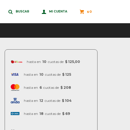
0
$
hasta en
10
cuotas de
$ 125,00
hasta en
10
cuotas de
$ 125
hasta en
6
cuotas de
$ 208
hasta en
12
cuotas de
$ 104
hasta en
18
cuotas de
$ 69