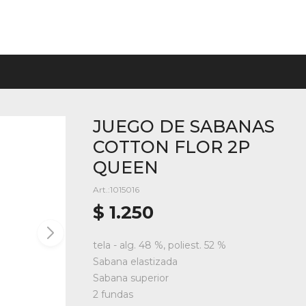
JUEGO DE SABANAS
COTTON FLOR 2P
QUEEN
1015016
$
1.250
tela - alg. 48 %, poliest. 52 %
Sabana elastizada
Sabana superior
2 fundas