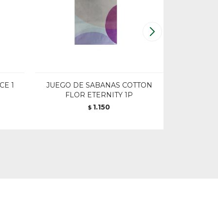
CE 1
JUEGO DE SABANAS COTTON
PROTE
FLOR ETERNITY 1P
COTTO
1.150
$