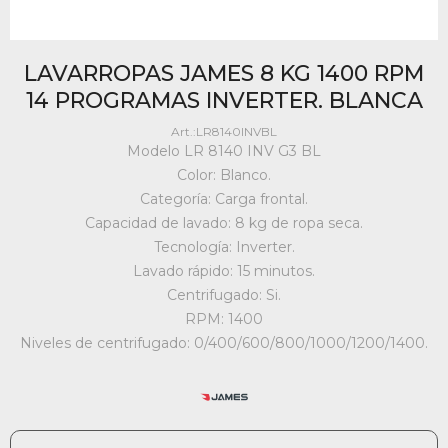
LAVARROPAS JAMES 8 KG 1400 RPM
14 PROGRAMAS INVERTER. BLANCA
LR8140INVBL
Modelo LR 8140 INV G3 BL
Color: Blanco.
Categoría: Carga frontal.
Capacidad de lavado: 8 kg de ropa seca.
Tecnología: Inverter.
Lavado rápido: 15 minutos.
Centrifugado: Si.
RPM: 1400
Niveles de centrifugado: 0/400/600/800/1000/1200/1400.