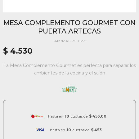
MESA COMPLEMENTO GOURMET CON
PUERTA ARTECAS
MAC1350-27
$
4.530
La Mesa Complemento Gourmet es perfecta para separar los
ambientes de la cocina y el salón
hasta en
10
cuotas de
$ 453,00
hasta en
10
cuotas de
$ 453