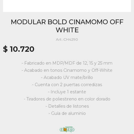
MODULAR BOLD CINAMOMO OFF
WHITE
CH4290
$
10.720
- Fabricado en MDP/MDF de 12, 15 y 25 mm
- Acabado en tonos Cinamomo y Off-White
- Acabado UV mate/brillo
- Cuenta con 2 puertas corredizas
- Incluye 1 estante
- Tiradores de poliestireno en color dorado
- Detalles de listones
- Guía de aluminio