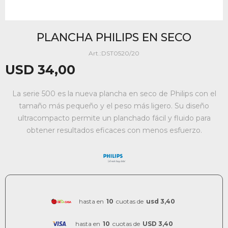
PLANCHA PHILIPS EN SECO
DST0520/20
USD
34,00
La serie 500 es la nueva plancha en seco de Philips con el
tamaño más pequeño y el peso más ligero. Su diseño
ultracompacto permite un planchado fácil y fluido para
obtener resultados eficaces con menos esfuerzo.
hasta en
10
cuotas de
usd 3,40
hasta en
10
cuotas de
USD 3,40