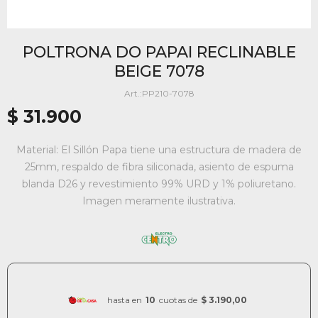
POLTRONA DO PAPAI RECLINABLE
BEIGE 7078
PP210-7078
$
31.900
Material: El Sillón Papa tiene una estructura de madera de
25mm, respaldo de fibra siliconada, asiento de espuma
blanda D26 y revestimiento 99% URD y 1% poliuretano.
Imagen meramente ilustrativa.
hasta en
10
cuotas de
$ 3.190,00