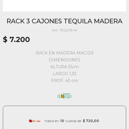
RACK 3 CAJONES TEQUILA MADERA
TEQ015-M
$
7.200
RACK EN MADERA MACIZA
DIMENSIONES
ALTURA 51cm
LARGO 1,33
PROF. 43 cm
hasta en
10
cuotas de
$ 720,00