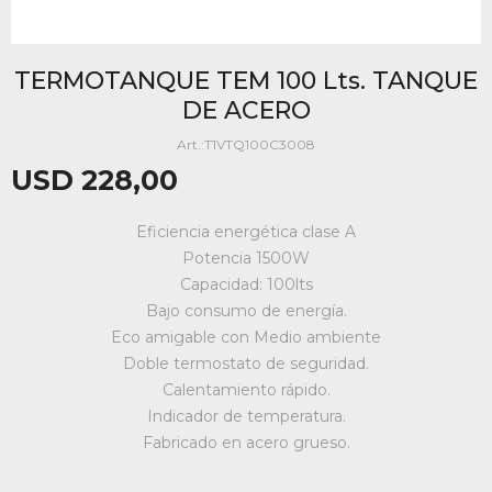
TERMOTANQUE TEM 100 Lts. TANQUE
DE ACERO
T1VTQ100C3008
USD
228,00
Eficiencia energética clase A
Potencia 1500W
Capacidad: 100lts
Bajo consumo de energía.
Eco amigable con Medio ambiente
Doble termostato de seguridad.
Calentamiento rápido.
Indicador de temperatura.
Fabricado en acero grueso.