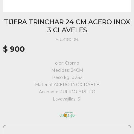
TIJERA TRINCHAR 24 CM ACERO INOX
3 CLAVELES
4130434
$
900
olor: Cromo
Medidas: 24CM
Peso kg: 0.352
Material: ACERO INOXIDABLE
Acabado: PULIDO BRILLO
Lavavajillas: SI