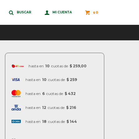
0
$
hasta en
10
cuotas de
$ 259,00
hasta en
10
cuotas de
$ 259
hasta en
6
cuotas de
$ 432
hasta en
12
cuotas de
$ 216
hasta en
18
cuotas de
$ 144