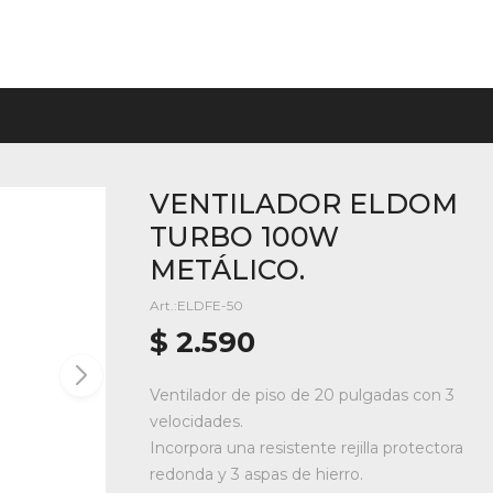
VENTILADOR ELDOM
TURBO 100W
METÁLICO.
ELDFE-50
$
2.590
Ventilador de piso de 20 pulgadas con 3
velocidades.
Incorpora una resistente rejilla protectora
redonda y 3 aspas de hierro.