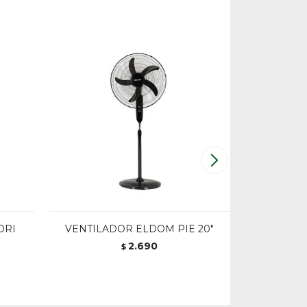
ORI
VENTILADOR ELDOM PIE 20"
VENTILA
INDUST
2.690
$
V