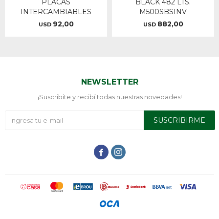
PLACAS
BLACK 482 LTS.
INTERCAMBIABLES
M500SBSINV
92,00
882,00
USD
USD
NEWSLETTER
¡Suscribite y recibí todas nuestras novedades!
SUSCRIBIRME

