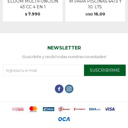
ELDOM MULTIFUNCIÓN
M PARA PISCINAS 6473 Y
43 CC 4 EN 1
10. LTS.
7.990
16,00
$
USD
NEWSLETTER
¡Suscribite y recibí todas nuestras novedades!
SUSCRIBIRME

