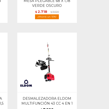
8
MESA PLEGABLE 68 X 1,18
VERDE OSCURO
2.718
$
3.020
$
10
A
DESMALEZADORA ELDOM
,5
MULTIFUNCIÓN 43 CC 4 EN 1