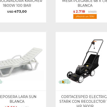
ROLAVADORA KARCHER
MESA PLEGABLE 68 X 1,1
1800W 100 BAR
BLANCA
473,00
2.718
USD
$
3.020
$
10
EPOSERA LARA SUN
CORTACESPED ELECTRIC
BLANCA
STARK CON RECOLECTOR 1
HP 1600R