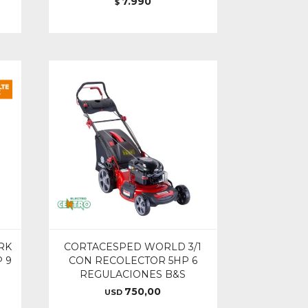
7.990
$
RK
CORTACESPED WORLD 3/1
 9
CON RECOLECTOR 5HP 6
REGULACIONES B&S
750,00
USD