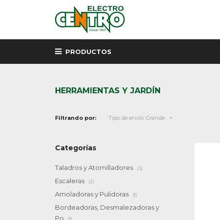
PRODUCTOS
HERRAMIENTAS Y JARDÍN
Filtrando por:
Tipo de envío:
Grande
Categorías
Taladros y Atornilladores
(3)
Escaleras
(2)
Amoladoras y Pulidoras
(1)
Bordeadoras, Desmalezadoras y
Po
(1)