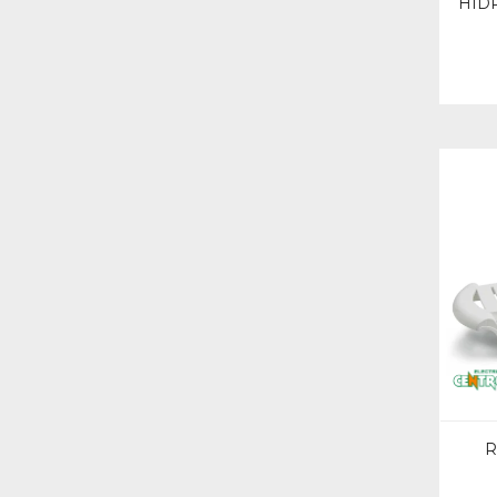
HID
R