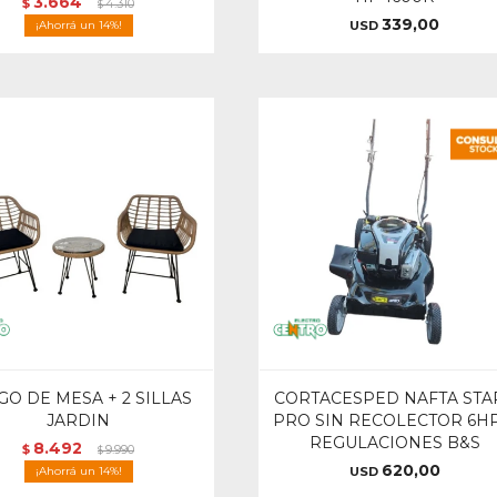
3.664
$
4.310
$
339,00
14
USD
GO DE MESA + 2 SILLAS
CORTACESPED NAFTA STA
JARDIN
PRO SIN RECOLECTOR 6HP
REGULACIONES B&S
8.492
$
9.990
$
620,00
14
USD