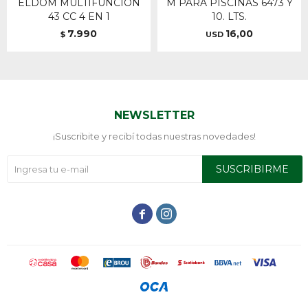
ELDOM MULTIFUNCIÓN
M PARA PISCINAS 6473 Y
43 CC 4 EN 1
10. LTS.
7.990
16,00
$
USD
NEWSLETTER
¡Suscribite y recibí todas nuestras novedades!
SUSCRIBIRME

