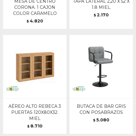
MESA DE CENTRO
TAPA LATERAL 2,20 X 52 X
CORONA. 1 CAJON
1.8 MIEL.
COLOR CARAMELO
2.170
$
4.820
$
AÉREO ALTO REBECA 3
BUTACA DE BAR GRIS
PUERTAS 120X80X32.
CON POSABRAZOS
MIEL
5.080
$
8.710
$