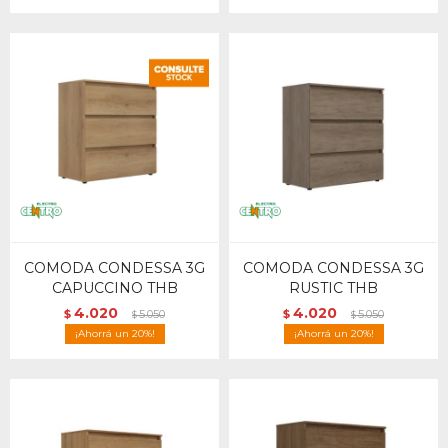
COMODA CONDESSA 3G
COMODA CONDESSA 3G
CAPUCCINO THB
RUSTIC THB
4.020
4.020
$
5.050
$
5.050
$
$
20
20